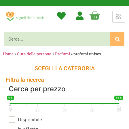
Home
»
Cura della persona
»
Profumi
»
profumi unisex
SCEGLI LA CATEGORIA
Filtra la ricerca
Cerca per prezzo
9 €
66 €
9
23
38
52
66
Disponibile