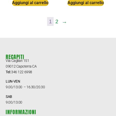
Aggiungi al carrello
Aggiungi al carrello
1
2
→
RECAPITI
Via Cagliari 151
09012 Capoterra CA
T
el:
346 122 6998
LUN-VEN
9.00/13.00 – 16.30/20.30
SAB
9.00/13.00
INFORMAZIONI