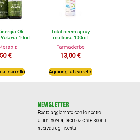
inergia Oli
Total neem spray
 Volavia 10ml
multiuso 100ml
terapia
Farmaderbe
,50
€
13,00
€
 al carrello
Aggiungi al carrello
NEWSLETTER
Resta aggiornato con le nostre
ultimi novità, promozioni e sconti
riservati agli iscritti.