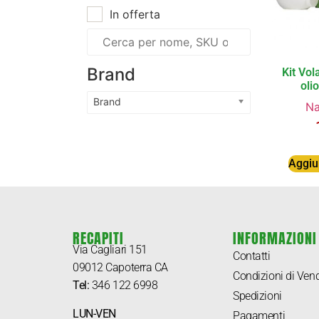
In offerta
Brand
Kit Vol
oli
Brand
Na
Aggiun
RECAPITI
INFORMAZIONI
Via Cagliari 151
Contatti
09012 Capoterra CA
Condizioni di Vend
T
el:
346 122 6998
Spedizioni
LUN-VEN
Pagamenti