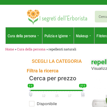
Cura della persona
Pulizia e Igiene
Makeup
Fitoter
Home
»
Cura della persona
»
repellenti naturali
repel
SCEGLI LA CATEGORIA
Visualizz
Filtra la ricerca
Cerca per prezzo
9 €
20 €
9
12
15
17
20
Disponibile