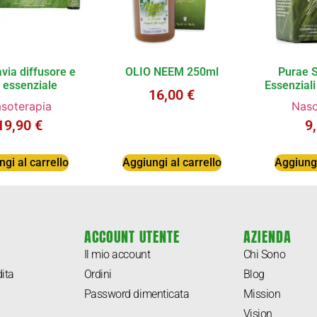
avia diffusore e
OLIO NEEM 250ml
Purae S
o essenziale
Essenziali
16,00
€
soterapia
Naso
19,90
€
9
gi al carrello
Aggiungi al carrello
Aggiungi
ACCOUNT UTENTE
AZIENDA
Il mio account
Chi Sono
ita
Ordini
Blog
Password dimenticata
Mission
Vision